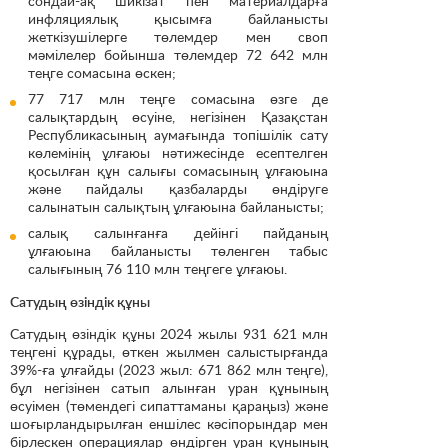
сондай-ақ шикізат пен материалдарға
инфляциялық қысымға байланысты
жеткізушілерге төлемдер мен своп
мәмілелер бойынша төлемдер 72 642 млн
теңге сомасына өскен;
77 717 млн теңге сомасына өзге де
салықтардың өсуіне, негізінен Қазақстан
Республикасының аумағында топішілік сату
көлемінің ұлғаюы нәтижесінде есептелген
қосылған құн салығы сомасының ұлғаюына
және пайдалы қазбаларды өндіруге
салынатын салықтың ұлғаюына байланысты;
салық салынғанға дейінгі пайданың
ұлғаюына байланысты төленген табыс
салығының 76 110 млн теңгеге ұлғаюы.
Сатудың өзіндік құны
Сатудың өзіндік құны 2024 жылы 931 621 млн
теңгені құрады, өткен жылмен салыстырғанда
39%-ға ұлғайды (2023 жыл: 671 862 млн теңге),
бұл негізінен сатып алынған уран құнының
өсуімен (төмендегі сипаттаманы қараңыз) және
шоғырландырылған еншілес кәсіпорындар мен
бірлескен операциялар өндірген уран құнының