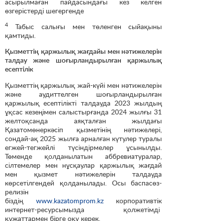
асырылмаған пайдасындағы кез келген
өзгерістерді шегергенде
4
Табыс салығы мен төленген сыйақыны
қамтиды.
Қызметтің қаржылық жағдайы мен нәтижелерін
талдау және шоғырландырылған қаржылық
есептілік
Қызметтің қаржылық жай-күйі мен нәтижелерін
және аудиттелген шоғырландырылған
қаржылық есептілікті талдауда 2023 жылдың
ұқсас кезеңімен салыстырғанда 2024 жылғы 31
желтоқсанда аяқталған жылдағы
Қазатомөнеркәсіп қызметінің нәтижелері,
сондай-ақ 2025 жылға арналған күтулер туралы
егжей-тегжейлі түсіндірмелер ұсынылды.
Төменде қолданылатын аббревиатуралар,
сілтемелер мен нұсқаулар қаржылық жағдай
мен қызмет нәтижелерін талдауда
көрсетілгендей қолданылады. Осы баспасөз-
релизін
біздің
www.kazatomprom.kz
корпоративтік
интернет-ресурсымызда қолжетімді
құжаттармен бірге оқу керек.