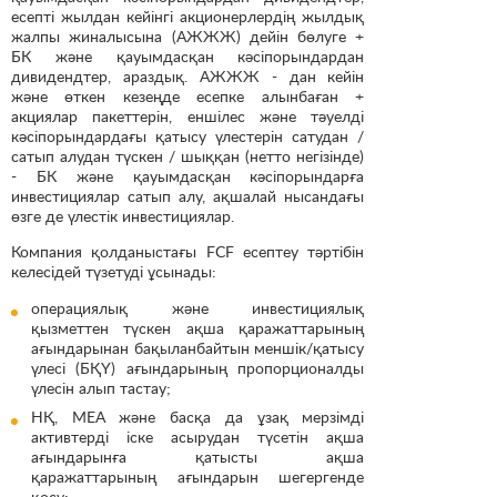
есепті жылдан кейінгі акционерлердің жылдық
жалпы жиналысына (АЖЖЖ) дейін бөлуге +
БК және қауымдасқан кәсіпорындардан
дивидендтер, араздық. АЖЖЖ - дан кейін
және өткен кезеңде есепке алынбаған +
акциялар пакеттерін, еншілес және тәуелді
кәсіпорындардағы қатысу үлестерін сатудан /
сатып алудан түскен / шыққан (нетто негізінде)
- БК және қауымдасқан кәсіпорындарға
инвестициялар сатып алу, ақшалай нысандағы
өзге де үлестік инвестициялар.
Компания қолданыстағы FCF есептеу тәртібін
келесідей түзетуді ұсынады:
операциялық және инвестициялық
қызметтен түскен ақша қаражаттарының
ағындарынан бақыланбайтын меншік/қатысу
үлесі (БҚҮ) ағындарының пропорционалды
үлесін алып тастау;
НҚ, МЕА және басқа да ұзақ мерзімді
активтерді іске асырудан түсетін ақша
ағындарынға қатысты ақша
қаражаттарының ағындарын шегергенде
қосу;