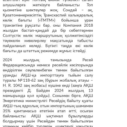
алушыларға жеткізуге байланысты Топ
қызметіне шектеулер жоқ. Сондай – ақ,
Қазатомөнеркәсіптің Транскаспий халықаралық
көлік бағыты («ТМТМ») бойынша уран
транзитіне рұқсаты бар, оны Компания 2018
жылдан бастап-қандай да бір себептермен
Солтүстік көлік маршрутының қолжетімсіздігі
тәуекелін нивелирлеу мақсатында табысты
пайдаланып келеді. Бүгінгі таңда екі көлік
бағыты да штаттық режимде жұмыс істейді.
2024 жылдың тамызында Ресей
Федерациясында немесе ресейлік кәсіпорында
өндірілген сәулеленбеген төмен байытылған
уранды АҚШ-қа импорттауға тыйым салу
туралы №118-62 заң (бұрын жобалық атауы –
H. R. 1042 заң жобасы) күшіне енді (заңға АҚШ
президенті Д. Байден 2024 жылдың 13
мамырында қол қойды). Сонымен бірге, АҚШ
Энергетика министрлігі Ресейдің байыту қуаты
АҚШ-тың ядролық отын импортының шамамен
35% қамтамасыз ететінін атап өтті, осыған
байланысты АҚШ ықтимал бұзылуларды
болдырмау үшін Ресейден төмен байытылған
уранның кейбір түрлерін «шектеулі уақытқа»