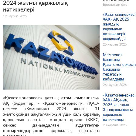
2024 жылғы қаржылық
Барлығын оқу
нәтижелері
«Қазатомөнеркәсі
19 наурыз 2025
ҰАК» АҚ 2025
жылдың
қаржылық
нәтижелерін
жариялайды
26 наурыз 2026
Мемлекет
басшысы
Қазатомөнеркәсіп
басқарма
төрағасын
қабылдады
26 наурыз 2026
«Қазатомөнеркәсі
«Қазатомөнеркәсіп» ұлттық атом компаниясы»
ҰАК» АҚ-ның
АҚ (бұдан әрі - «Қазатомөнеркәсіп», «ҚАӨ»
2025 жылдың
немесе «Компания») 2024 жылғы 31
3-тоқсанындағы
желтоқсанда аяқталған жыл үшін халықаралық
қаржылық
қаржылық есептілік стандарттарына (ХҚЕС)
нәтижелері
сәйкес дайындалған аудиттелген
28 қараша 2025
шоғырландырылған қаржылық есептілікті
жариялады.