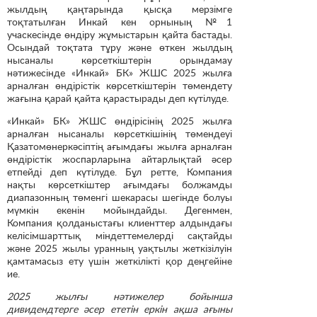
жылдың қаңтарында қысқа мерзімге
тоқтатылған Инкай кен орнының №1
учаскесінде өндіру жұмыстарын қайта бастады.
Осындай тоқтата тұру және өткен жылдың
нысаналы көрсеткіштерін орындамау
нәтижесінде «Инкай» БК» ЖШС 2025 жылға
арналған өндірістік көрсеткіштерін төмендету
жағына қарай қайта қарастырады деп күтілуде.
«Инкай» БК» ЖШС өндірісінің 2025 жылға
арналған нысаналы көрсеткішінің төмендеуі
Қазатомөнеркәсіптің ағымдағы жылға арналған
өндірістік жоспарларына айтарлықтай әсер
етпейді деп күтілуде. Бұл ретте, Компания
нақты көрсеткіштер ағымдағы болжамды
диапазонның төменгі шекарасы шегінде болуы
мүмкін екенін мойындайды. Дегенмен,
Компания қолданыстағы клиенттер алдындағы
келісімшарттық міндеттемелерді сақтайды
және 2025 жылы уранның уақтылы жеткізілуін
қамтамасыз ету үшін жеткілікті қор деңгейіне
ие.
2025 жылғы нәтижелер бойынша
дивидендтерге әсер ететін еркін ақша ағыны