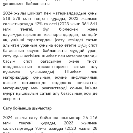
ұлғаюымен байланысты.
2024 жылы шикізат пен материалдардың құны
518 578 млн теңгені құрады, 2023 жылмен
салыстырғанда 42%-ға өсті (2023 жыл: 364 841
млн теңге), бұл бірлескен және
қауымдастырылған кәсіпорындардан, сондай-
ақ үшінші тараптардан (сату кезінде) сатып
алынған уранның құнына әсер ететін U
O
спот
3
8
бағасының өсуіне байланысты мұндай уран,
сату құны негізінен шикізат пен материалдарды
басым спот бағасымен және тиісті
қолданылатын дисконттармен сатып алу
құнымен ұсынылады). Шикізат пен
материалдар құнының өсуіне инфляциялық
қысым нәтижесінде өндірістік шикізатты,
материалдар мен реагенттерді, соның ішінде
күкірт қышқылын сатып алу бағасының өсуі де
әсер етті.
Сату бойынша шығыстар
2024 жылы сату бойынша шығыстар 26 216
млн теңгені құрады, 2023 жылмен
салыстырғанда 9%-ға азайды (2023 жылы 28