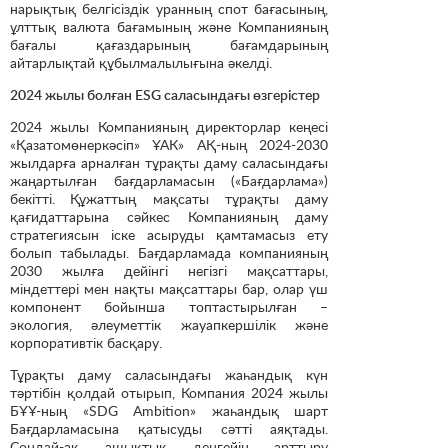
нарықтық белгісіздік уранның спот бағасының,
ұлттық валюта бағамының және Компанияның
бағалы қағаздарының бағамдарының
айтарлықтай құбылмалылығына әкелді.
2024 жылы болған ESG саласындағы өзгерістер
2024 жылы Компанияның директорлар кеңесі
«Қазатомөнеркәсіп» ҰАК» АҚ-ның 2024-2030
жылдарға арналған тұрақты даму саласындағы
жаңартылған бағдарламасын («Бағдарлама»)
бекітті
.
Құжаттың мақсаты тұрақты даму
қағидаттарына сәйкес Компанияның даму
стратегиясын іске асыруды қамтамасыз ету
болып табылады. Бағдарламада компанияның
2030 жылға дейінгі негізгі мақсаттары,
міндеттері мен нақты мақсаттары бар, олар үш
компонент бойынша топтастырылған –
экология, әлеуметтік жауапкершілік және
корпоративтік басқару.
Тұрақты даму саласындағы жаһандық күн
тәртібін қолдай отырып, Компания 2024 жылы
БҰҰ-ның «SDG Ambition» жаһандық шарт
Бағдарламасына қатысуды сәтті аяқтады.
Сондай-ақ ашықтық деңгейін арттыру