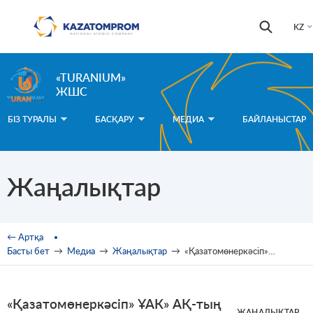
Skip to main content
Іздестір
Іздестіру
KZ
формас
«TURANIUM»
ЖШС
БІЗ ТУРАЛЫ
БАСҚАРУ
МЕДИА
БАЙЛАНЫСТАР
Жаңалықтар
You are here
← Артқа
Басты бет
→
Медиа
→
Жаңалықтар
→
«Қазатомөнеркәсіп» ҰАК» АҚ-тың 2024 жылғы қаржылық нәтижелері
«Қазатомөнеркәсіп» ҰАК» АҚ-тың
ЖАҢАЛЫҚТАР