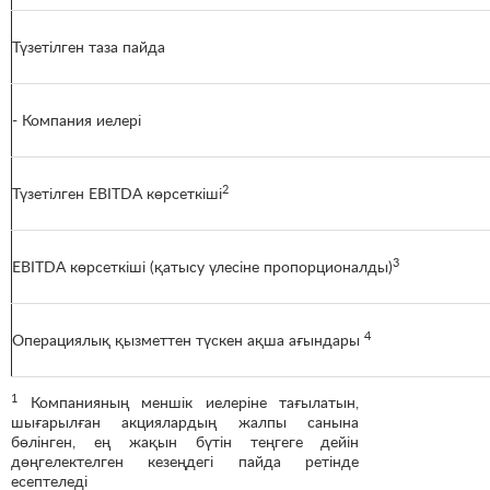
Түзетілген таза пайда
- Компания иелері
2
Түзетілген EBITDA көрсеткіші
3
EBITDA көрсеткіші (қатысу үлесіне пропорционалды)
4
Операциялық қызметтен түскен ақша ағындары
1
Компанияның меншік иелеріне тағылатын,
шығарылған акциялардың жалпы санына
бөлінген, ең жақын бүтін теңгеге дейін
дөңгелектелген кезеңдегі пайда ретінде
есептеледі