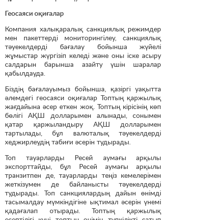
Геосаяси оқиғалар
Компания халықаралық санкциялық режимдер
мен пакеттерді мониторингілеу, санкциялық
тәуекелдерді бағалау бойынша жүйелі
жұмыстар жүргізіп келеді және оны іске асыру
салдарын барынша азайту үшін шаралар
қабылдауда.
Біздің бағалауымыз бойынша, қазіргі уақытта
әлемдегі геосаяси оқиғалар Топтың қаржылық
жағдайына әсер еткен жоқ. Топтың кірісінің көп
бөлігі АҚШ долларымен алынады, сонымен
қатар қаржыландыру АҚШ долларымен
тартылады, бұл валюталық тәуекелдерді
хеджирлеудің табиғи әсерін тудырады.
Топ тауарларды Ресей аумағы арқылы
экспорттайды, бұл Ресей аумағы арқылы
транзитпен де, тауарларды теңіз кемелерімен
жеткізумен де байланысты тәуекелдерді
тудырады. Топ санкциялардың дайын өнімді
тасымалдау мүмкіндігіне ықтимал әсерін үнемі
қадағалап отырады. Топтың қаржылық
есептілігі күні топтың өнімін түпкілікті сатып