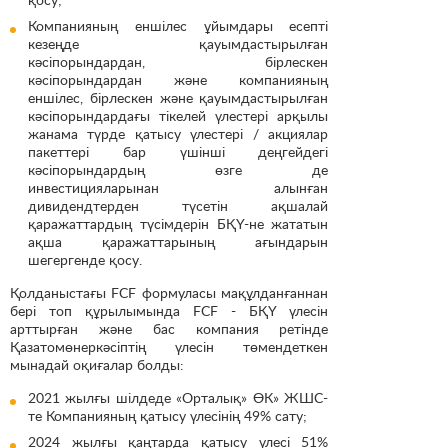
Компанияның еншілес ұйымдары есепті
кезеңде қауымдастырылған
кәсіпорындардан, бірлескен
кәсіпорындардан және компанияның
еншілес, бірлескен және қауымдастырылған
кәсіпорындардағы тікелей үлестері арқылы
жанама түрде қатысу үлестері / акциялар
пакеттері бар үшінші деңгейдегі
кәсіпорындардың өзге де
инвестицияларынан алынған
дивидендтерден түсетін ақшалай
қаражаттардың түсімдерін БҚҮ-не жататын
ақша қаражаттарының ағындарын
шегергенде қосу.
Қолданыстағы FCF формуласы мақұлданғаннан
бері топ құрылымында FCF - БҚҮ үлесін
арттырған және бас компания ретінде
Қазатомөнеркәсіптің үлесін төмендеткен
мынадай оқиғалар болды:
2021 жылғы шілдеде «Орталық» ӨК» ЖШС-
те Компанияның қатысу үлесінің 49% сату;
2024 жылғы қаңтарда қатысу үлесі 51%