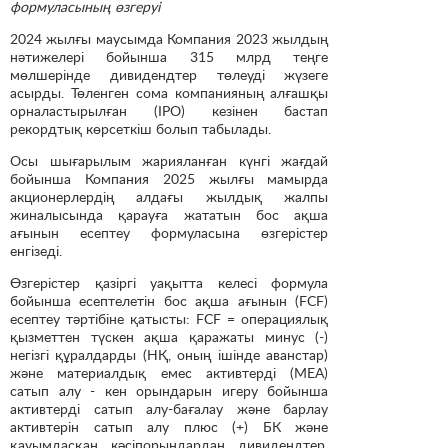
формуласының өзгеруі
2024 жылғы маусымда Компания 2023 жылдың
нәтижелері бойынша 315 млрд теңге
мөлшерінде дивидендтер төлеуді жүзеге
асырды. Төленген сома компанияның алғашқы
орналастырылған (IPO) кезінен бастап
рекордтық көрсеткіш болып табылады.
Осы шығарылым жарияланған күнгі жағдай
бойынша Компания 2025 жылғы мамырда
акционерлердің алдағы жылдық жалпы
жиналысында қарауға жататын бос ақша
ағынын есептеу формуласына өзгерістер
енгізеді.
Өзгерістер қазіргі уақытта келесі формула
бойынша есептелетін бос ақша ағынын (FCF)
есептеу тәртібіне қатысты: FCF = операциялық
қызметтен түскен ақша қаражаты минус (-)
негізгі құралдарды (НҚ, оның ішінде аванстар)
және материалдық емес активтерді (МЕА)
сатып алу - кен орындарын игеру бойынша
активтерді сатып алу-бағалау және барлау
активтерін сатып алу плюс (+) БК және
қауымдасқан кәсіпорындардан дивидендтер,