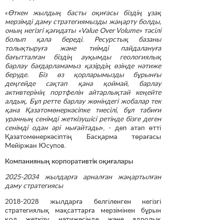
«
Өткен жылдың басты оқиғасы біздің ұзақ
мерзімді даму стратегиямызды жаңарту болды,
оның негізгі қағидаты «Value Over Volume» тәсілі
болып қала береді. Ресурстық базаны
толықтыруға және тиімді пайдалануға
бағытталған біздің ауқымды геологиялық
барлау бағдарламамыз қазірдің өзінде нәтиже
беруде. Біз өз қорларымызды бұрынғы
деңгейде сақтап қана қоймай, барлау
активтерінің портфелін айтарлықтай кеңейте
алдық. Бұл ретте барлау жөніндегі жобалар тек
қана Қазатомөнеркәсіпке тиесілі, бұл табиғи
уранның сенімді жеткізушісі ретінде бізге деген
сенімді одан әрі нығайтады
», - деп атап өтті
Қазатомөнеркәсіптің Басқарма төрағасы
Мейіржан Юсупов.
Компанияның корпоративтік оқиғалары
2025-2034 жылдарға арналған жаңартылған
даму стратегиясы
2018-2028 жылдарға белгіленген негізгі
стратегиялық мақсаттарға мерзімінен бұрын
қол жеткізу нәтижесінде және ядролық