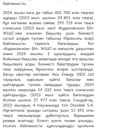
байланысты.
2024 жылы өзге де табыс 402 700 млн теңгені
құрады (2023 жыл: шығын 50 855 млн теңге),
бұл негізінен есепке сәйкес 295 719 млн теңге
сомасына (2023 жыл: нөл) «Буденовское» БК»
ЖШС-нен алынған бақылау үшін бизнесті
сатып алудан түскен табысқа (біржолғы әсер)
байланысты тәуелсіз бағалаушы. Топ
«Буденовское» БК» ЖШС-ні көпшілік дауыспен
және 2024 жылғы 1 қаңтардағы жағдай
бойынша бақылау кеңесінде өкілдік ету арқылы
бақылауға алды. Бизнесті біріктіруден түскен
таза пайданың біржолғы әсерін қоспағанда,
басқа кірістер негізінен Anu Energy OEIC Ltd
тауарлық қарызын қайта бағалау мен
қайтарудан түскен пайдадан тұрады. 2024
жылғы наурызда 14 332 млн теңге сомасына
қайтарылды (2023 жыл: қайта бағалаудан
болған шығын 37 977 млн теңге). Сондай-ақ,
2023 жылдың 4-тоқсанында топ Dioxitek S.A.
(Аргентина) уранды сатқаны үшін 15 692 млн
теңге мөлшерінде дебиторлық берешекке
резерв есептеді. Есепті күнге төлем алынды,
осыған байланысты құнсыздануды қалпына