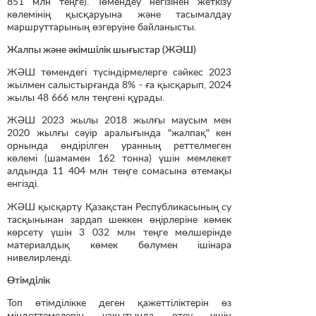
851 млн теңге). Төмендеу негізінен жеткізу
көлемінің қысқаруына және тасымалдау
маршруттарының өзгеруіне байланысты.
Жалпы және әкімшілік шығыстар (ЖӘШ)
ЖӘШ төмендегі түсіндірмелерге сәйкес 2023
жылмен салыстырғанда 8% - ға қысқарып, 2024
жылы 48 666 млн теңгені құрады.
ЖӘШ 2023 жылы 2018 жылғы маусым мен
2020 жылғы сәуір аралығында "жалпақ" кен
орнында өндірілген уранның реттелмеген
көлемі (шамамен 162 тонна) үшін мемлекет
алдында 11 404 млн теңге сомасына өтемақы
енгізді.
ЖӘШ қысқарту Қазақстан Республикасының су
тасқынынан зардап шеккен өңірлеріне көмек
көрсету үшін 3 032 млн теңге мөлшерінде
материалдық көмек бөлумен ішінара
нивелирленді.
Өтімділік
Топ өтімділікке деген қажеттіліктерін өз
міндеттемелерін уақытында өтеу үшін