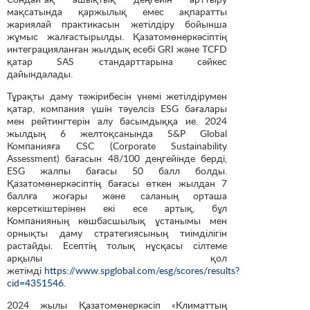
мақсатында қаржылық емес ақпаратты
жариялай практикасын жетілдіру бойынша
жұмыс жалғастырылды. Қазатомөнеркәсіптің
интеграцияланған жылдық есебі GRI және TCFD
қатар SAS стандарттарына сәйкес
дайындалады.
Тұрақты даму тәжірибесін үнемі жетілдірумен
қатар, компания үшін тәуелсіз ESG бағалары
мен рейтингтерін алу басымдыққа ие. 2024
жылдың 6 желтоқсанында S&P Global
Компанияға CSC (Corporate Sustainability
Assessment) бағасын 48/100 деңгейінде берді,
ESG жалпы бағасы 50 балл болды.
Қазатомөнеркәсіптің бағасы өткен жылдан 7
баллға жоғары және саланың орташа
көрсеткіштерінен екі есе артық, бұл
Компанияның көшбасшылық ұстанымы мен
орнықты даму стратегиясының тиімділігін
растайды. Есептің толық нұсқасы сілтеме
арқылы қол
жетімді
https://www.spglobal.com/esg/scores/results?
cid=4351546
.
2024 жылы Қазатомөнеркәсіп «Климаттың