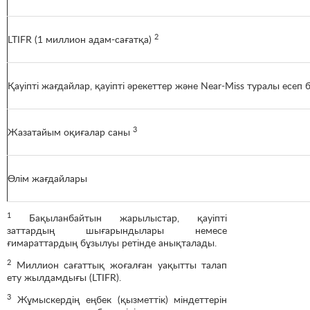
2
LTIFR (1 миллион адам-сағатқа)
Қауіпті жағдайлар, қауіпті әрекеттер және Near-Miss туралы есеп 
3
Жазатайым оқиғалар саны
Өлім жағдайлары
1
Бақыланбайтын жарылыстар, қауіпті
заттардың шығарындылары немесе
ғимараттардың бұзылуы ретінде анықталады.
2
Миллион сағаттық жоғалған уақытты талап
ету жылдамдығы (LTIFR).
3
Жұмыскердің еңбек (қызметтік) міндеттерін