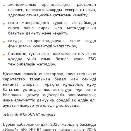
экономикалық орындылықпен расталған
өскелең перспективаларды ескере отырып,
ядролық отын цикліне қатысуын кеңейту;
сыни минералдарға сұраныс жағдайында
сирек және сирек жер металдарының
бағытын дамыту және кеңейту;
сатуды әртараптандыруды және сауда
функциясын күшейтуді жалғастыру;
бизнестің тұтастығын қамтамасыз ету және
қолдау үшін озық бизнес және ESG
тәжірибелерін жетілдіру.
Қазатомөнеркәсіп инвесторлар, клиенттер және
серіктестер тарапынан бедел мен сенімді
нығайта отырып, тұрақты құндылық құру
бағытын ұстануды жалғастыруда. Бұл ретте
Компания қатысу өңірлерінің экономикалық
және әлеуметтік дамуына, сондай-ақ елдің әл-
ауқатын жақсартуға елеулі үлес қосады.
«Инкай» БК» ЖШС өндірісі
Бұрын хабарланғандай, 2025 жылдың басында
«Инкай» БК» ЖШС қажетті рұқсат алып, 2025