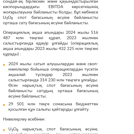
сондай-ақ бірлескен және қауымдастырылған
кәсіпорындардағы EBITDA көрсеткішінің
жоғарылауына байланысты болды, бұл көбінесе
U
O
спот бағасының өсуіне байланысты
3
8
орташа сату бағасының өсуіне байланысты.
Операциялық ақша ағындары 2024 жылы 516
487 млн теңгені құрап, 2023 жылмен
салыстырғанда едәуір ұлғайды (операциялық
ақша ағындары 2023 жылы 432 225 млн теңгені
құрады) :
2024 жылы сатып алушылардан және своп-
мәмілелер бойынша операциялардан түсетін
ақшалай түсімдер 2023 жылмен
салыстырғанда 314 230 млн теңгеге ұлғайды.
Өсім нарықтық спот бағасының өсуіне
байланысты сатудың орташа бағасының
өсуіне байланысты;
29 501 млн теңге сомасына бюджеттен
қосылған құн салығы қайтаруды ұлғайту.
Нивелирлеу есебінен:
U
O
нарықтық спот бағасының өсуіне,
3
8