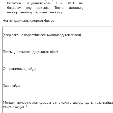
болатын «Буденовское» БК» ЖШС-на
бақылау алу арқылы Топты жолдық
шоғырландыру периметріне қосу.
Негізгі қаржылық көрсеткіштер
(егер өзгеше көрсетілмесе, миллиард теңгемен)
Топтың шоғырландырылған кірісі
Операциялық пайда
Таза пайда
Меншік иелеріне жатқызылатын акцияға шаққандағы таза пайда
1
теңге / акция