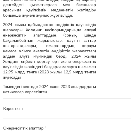
деңгейдегі қызметкерлер мен басшылар
арасында қауіпсіздік мәдениетін жетілдіру
бойынша жүйелі жұмыс жүргізілуде.
2024 жылы қабылданған өндірістік қауіпсіздік
шаралары Холдинг кәсіпорындарында елеулі
өнеркәсіптік апаттардың (соның ішінде
бақыланбайтын жарылыстар, қауіпті заттар
шығарындылары, ғимараттардың қирауы
немесе өлімге әкелетін өндірістік жарақаттар)
алдын алуға мүмкіндік берді. 2024 жылы
Холдинг еңбекті қорғау, өрт және өнеркәсіптік
қауіпсіздік жөніндегі бағдарламаларға шамамен
12,95 млрд теңге (2023 жылы 12,5 млрд теңге)
жұмсады
Төмендегі кестеде 2024 және 2023 жылдардағы
нәтижелер көрсетілген.
Көрсеткіш
1
Өнеркәсіптік апаттар