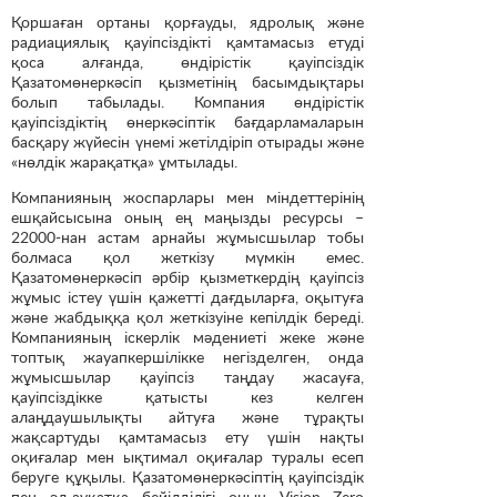
Қоршаған ортаны қорғауды, ядролық және
радиациялық қауіпсіздікті қамтамасыз етуді
қоса алғанда, өндірістік қауіпсіздік
Қазатомөнеркәсіп қызметінің басымдықтары
болып табылады. Компания өндірістік
қауіпсіздіктің өнеркәсіптік бағдарламаларын
басқару жүйесін үнемі жетілдіріп отырады және
«нөлдік жарақатқа» ұмтылады.
Компанияның жоспарлары мен міндеттерінің
ешқайсысына оның ең маңызды ресурсы –
22000-нан астам арнайы жұмысшылар тобы
болмаса қол жеткізу мүмкін емес.
Қазатомөнеркәсіп әрбір қызметкердің қауіпсіз
жұмыс істеу үшін қажетті дағдыларға, оқытуға
және жабдыққа қол жеткізуіне кепілдік береді.
Компанияның іскерлік мәдениеті жеке және
топтық жауапкершілікке негізделген, онда
жұмысшылар қауіпсіз таңдау жасауға,
қауіпсіздікке қатысты кез келген
алаңдаушылықты айтуға және тұрақты
жақсартуды қамтамасыз ету үшін нақты
оқиғалар мен ықтимал оқиғалар туралы есеп
беруге құқылы. Қазатомөнеркәсіптің қауіпсіздік
пен әл-ауқатқа бейілділігі оның Vision Zero