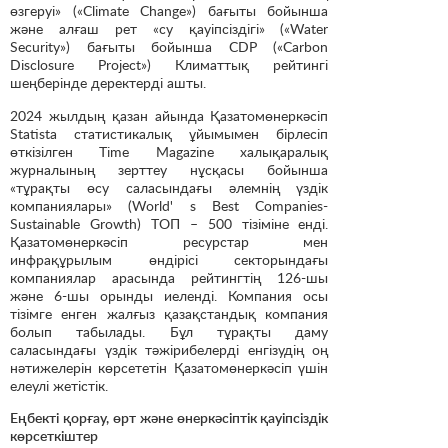
өзгеруі» («Climate Change») бағыты бойынша
және алғаш рет «су қауіпсіздігі» («Water
Security») бағыты бойынша CDP («Carbon
Disclosure Project») Климаттық рейтингі
шеңберінде деректерді ашты.
2024 жылдың қазан айында Қазатомөнеркәсіп
Statista статистикалық ұйымымен бірлесіп
өткізілген Time Magazine халықаралық
журналының зерттеу нұсқасы бойынша
«тұрақты өсу саласындағы әлемнің үздік
компаниялары» (World' s Best Companies-
Sustainable Growth) ТОП – 500 тізіміне енді.
Қазатомөнеркәсіп ресурстар мен
инфрақұрылым өндірісі секторындағы
компаниялар арасында рейтингтің 126-шы
және 6-шы орынды иеленді. Компания осы
тізімге енген жалғыз қазақстандық компания
болып табылады. Бұл тұрақты даму
саласындағы үздік тәжірибелерді енгізудің оң
нәтижелерін көрсететін Қазатомөнеркәсіп үшін
елеулі жетістік.
Еңбекті қорғау, өрт және өнеркәсіптік қауіпсіздік
көрсеткіштер