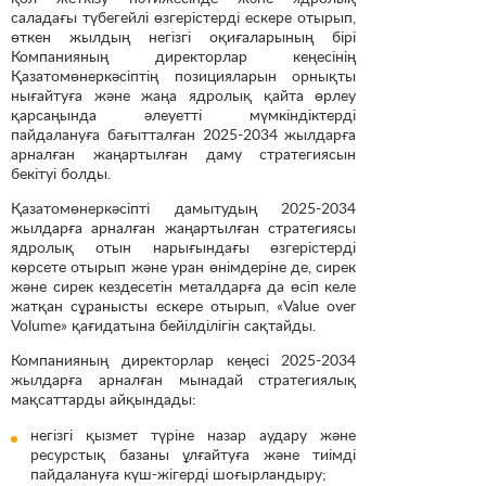
саладағы түбегейлі өзгерістерді ескере отырып,
өткен жылдың негізгі оқиғаларының бірі
Компанияның директорлар кеңесінің
Қазатомөнеркәсіптің позицияларын орнықты
нығайтуға және жаңа ядролық қайта өрлеу
қарсаңында әлеуетті мүмкіндіктерді
пайдалануға бағытталған 2025-2034 жылдарға
арналған жаңартылған даму стратегиясын
бекітуі болды.
Қазатомөнеркәсіпті дамытудың 2025-2034
жылдарға арналған жаңартылған стратегиясы
ядролық отын нарығындағы өзгерістерді
көрсете отырып және уран өнімдеріне де, сирек
және сирек кездесетін металдарға да өсіп келе
жатқан сұранысты ескере отырып, «Value over
Volume» қағидатына бейілділігін сақтайды.
Компанияның директорлар кеңесі 2025-2034
жылдарға арналған мынадай стратегиялық
мақсаттарды айқындады:
негізгі қызмет түріне назар аудару және
ресурстық базаны ұлғайтуға және тиімді
пайдалануға күш-жігерді шоғырландыру;