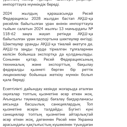
импорттауға мүмкіндік береді.
2024 жылдың қарашасында Ресей
Федерациясы 2028 жылдан бастап АҚШ-қа
ресейлік байытылған уран өнімін импорттауға
тыйым салатын 2024 жылғы 13 мамырдағы №
118-62 заңға жауап ретінде АҚШ-қа
байытылған уран экспортына шектеулер енгізді.
Шектеулер уранды АҚШ-қа тікелей әкетуге де,
АҚШ-та заңды түрде тіркелген тұлғалармен
келісім бойынша экспортқа да қолданылады.
Сонымен қатар, Ресей Федерациясының
техникалық және экспорттық бақылау
федералды қызметі берген бір реттік
лицензиялар бойынша жеткізу мүмкін болып
қала береді.
Есептілікті дайындау кезінде жоғарыда аталған
оқиғалар топтың қызметіне әсер еткен жоқ.
Ағымдағы тәуекелдерді бағалау бағдарламасы
аясында басшылық санкциялардың Топ
қызметіне әсерін талдайды. Бүгінгі күні
санкциялар топтың қызметіне айтарлықтай
әсер еткен жоқ, дегенмен Ресей мен Украина
арасындағы қақтығыстың күшеюінен туындаған