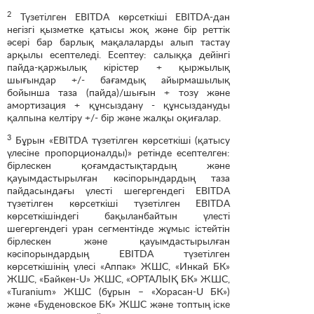
2
Түзетілген EBITDA көрсеткіші EBITDA-дан
негізгі қызметке қатысы жоқ және бір реттік
әсері бар барлық мақалаларды алып тастау
арқылы есептеледі. Есептеу: салыққа дейінгі
пайда-қаржылық кірістер + қыржылық
шығындар +/- бағамдық айырмашылық
бойынша таза (пайда)/шығын + тозу және
амортизация + құнсыздану - құнсыздануды
қалпына келтіру +/- бір және жалқы оқиғалар.
3
Бұрын «EBITDA түзетілген көрсеткіші (қатысу
үлесіне пропорционалды)» ретінде есептелген:
бірлескен қоғамдастықтардың және
қауымдастырылған кәсіпорындардың таза
пайдасындағы үлесті шегергендегі EBITDA
түзетілген көрсеткіші түзетілген EBITDA
көрсеткішіндегі бақыланбайтын үлесті
шегергендегі уран сегментінде жұмыс істейтін
бірлескен және қауымдастырылған
кәсіпорындардың EBITDA түзетілген
көрсеткішінің үлесі «Аппак» ЖШС, «Инкай БК»
ЖШС, «Байкен-U» ЖШС, «ОРТАЛЫҚ БК» ЖШС,
«Turanium» ЖШС (бұрын – «Хорасан-U БК»)
және «Буденовское БК» ЖШС және топтың іске