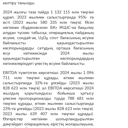
келтіру танылды.
2024 жылғы таза пайда 1 132 115 млн теңгені
құрап, 2023 жылмен салыстырғанда 95%- ға
өсті (2023 жылы 580 335 млн теңге). Өсім
негізінен «Буденовское» БК» ЖШС-на бақылау
алудан түскен табысқа, операциялық пайданың
өсуіне, сондай-ақ U
O
спот бағасының өсуіне
3
8
байланысты қауымдастырылған
кәсіпорындарды сатудың орташа бағасының
өсуі нәтижесінде 2024 жылы
қауымдастырылған кәсіпорындардың
нәтижелеріндегі үлестің өсуіне байланысты.
EBITDA түзетілген көрсеткіші 2024 жылы 1 096
711 млн теңгені құрады, өткен жылмен
салыстырғанда 32%-ға ұлғайды (2023 жылы
828 623 млн теңге), ал EBITDA көрсеткіші 2024
жылдың қорытындысы бойынша қатысу
үлесіне пропорционалды түрде 788 681 млн
теңгені құрады, өткен жылмен салыстырғанда
23%-ға ұлғайды (2023 жылы 828 623 млн теңге).
2023 жылы 639 407 млн теңгені құрады).
Өзгерістер негізінен шоғырландырылған
деңгейдегі операциялық кірістің жоғарылауына,