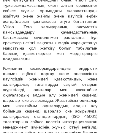
тұжырымдамасының «жеті алтын ережесіне»
сәйкес жұмыс орнындағы жарақаттануды
азайтуға және жайлы және қауіпсіз еңбек
жағдайларын қамтамасыз етуге бағытталған
Vision Zero халықаралық әлеуметтік
қамсыздандыру қауымдастығының
бастамасына мүшелігімен расталады. Бұл
ережелер негізгі мақсаты «нөлдік жарақаттану»
мақсатына қол жеткізу болып табылатын
барлық қызметкерлер мен мердігерлерге
қолданылады.
Компания кәсіпорындарындағы өндірістік
қызмет еңбекті қорғау және өнеркәсіптік
қауіпсіздік жөніндегі қазақстандық және
халықаралық талаптарды сақтай отырып
жүргізіледі, оқиғалар мен жазатайым
оқиғалардың алдын алу жөніндегі кешенді
шаралар іске асырылады. Жазатайым оқиғалар
мен жазатайым оқиғалардың алдын алу
бойынша кешенді шаралар іске асырылуда.
халықаралық стандарттардың (ISO 45001)
талаптарына сәйкес келетін интеграцияланған
менеджмент жүйесінің жұмыс істеуі енгізілді
және жыл сайын расталады, сондай-ақ барлық