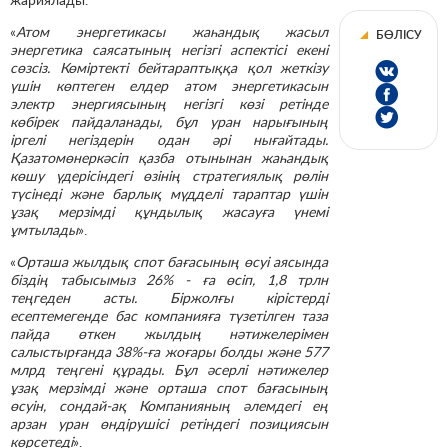
«
Атом энергетикасы жаһандық жасыл
БӨЛІСУ
энергетика саясатының негізгі аспектісі екені
сөзсіз. Көміртекті бейтараптыққа қол жеткізу
үшін көптеген елдер атом энергетикасын
электр энергиясының негізгі көзі ретінде
көбірек пайдаланады, бұл уран нарығының
іргелі негіздерін одан әрі нығайтады.
Қазатомөнеркәсіп қазба отынынан жаһандық
көшу үдерісіндегі өзінің стратегиялық рөлін
түсінеді және барлық мүдделі тараптар үшін
ұзақ мерзімді құндылық жасауға үнемі
ұмтылады
».
«
Орташа жылдық спот бағасының өсуі аясында
біздің табысымыз 26% - ға өсіп, 1,8 трлн
теңгеден асты. Біржолғы кірістерді
есептемегенде бас компанияға түзетілген таза
пайда өткен жылдың нәтижелерімен
салыстырғанда 38%-ға жоғары болды және 577
млрд теңгені құрады. Бұл әсерлі нәтижелер
ұзақ мерзімді және орташа спот бағасының
өсуін, сондай-ақ Компанияның әлемдегі ең
арзан уран өндірушісі ретіндегі позициясын
көрсетеді
».