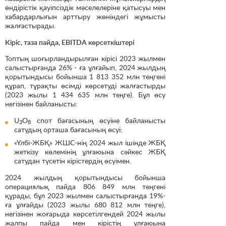
өндірістік қауіпсіздік мәселелеріне қатысуы мен
хабардарлығын арттыру жөніндегі жұмысты
жалғастырады.
Кіріс, таза пайда, EBITDA көрсеткіштері
Топтың шоғырландырылған кірісі 2023 жылмен
салыстырғанда 26% - ға ұлғайып, 2024 жылдың
қорытындысы бойынша 1 813 352 млн теңгені
құрап, тұрақты өсімді көрсетуді жалғастырды
(2023 жылы 1 434 635 млн теңге). Бұл өсу
негізінен байланысты:
U
O
спот бағасының өсуіне байланысты
3
8
сатудың орташа бағасының өсуі;
«Үлбі-ЖБҚ» ЖШС-нің 2024 жыл ішінде ЖБҚ
жеткізу көлемінің ұлғаюына сәйкес ЖБҚ
сатудан түсетін кірістердің өсуімен.
2024 жылдың қорытындысы бойынша
операциялық пайда 806 849 млн теңгені
құрады, бұл 2023 жылмен салыстырғанда 19%-
ға ұлғайды (2023 жылы 680 812 млн теңге),
негізінен жоғарыда көрсетілгендей 2024 жылы
жалпы пайда мен кірістің ұлғаюына