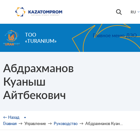
Перейти к основному содержанию
Форма
Поиск
RU
поиска
ТОО
Главное меню ДЗО
«TURANIUM»
Абдрахманов
Куаныш
Айтбекович
Вы здесь
← Назад
Главная
→
Управление
→
Руководство
→
Абдрахманов Куаныш Айтбекович